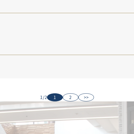
1/2
1
2
>>