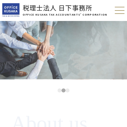
OFFICE KUSAKA
税理士法人 日下事務所
TAX ACCOUNTANTS’ CORPORATION
OFFICE KUSAKA TAX ACCOUNTANTS’ CORPORATION
専門力×組織力×人間力
OFFICE KUSAKA
TAX ACCOUNTANTS’ CORPORATION